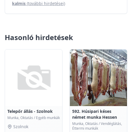
kalmis
(további hirdetései)
Hasonló hirdetések
0
0
Telepőr állás - Szolnok
592. Húsipari késes
német munka Hessen
Munka, Oktatás
/
Egyéb munkák
Munka, Oktatás
/
Vendéglátás,
Szolnok
Éttermi munkák