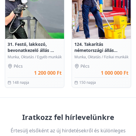
31. Festő, lakkozó,
124. Takarítás
bevonatkezelő állás ...
németországi állás
takarí...
Munka, Oktatás
/
Egyéb munkák
Munka, Oktatás
/
Fizikai munkák
Pécs
Pécs
1 200 000 Ft
1 000 000 Ft
148 napja
150 napja
Iratkozz fel hírlevelünkre
Értesülj elsőként az új hirdetésekről és különleges