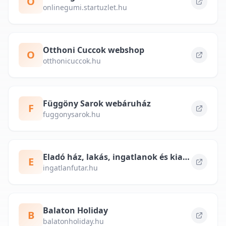
O
onlinegumi.startuzlet.hu
Otthoni Cuccok webshop
O
otthonicuccok.hu
Függöny Sarok webáruház
F
fuggonysarok.hu
Eladó ház, lakás, ingatlanok és kiadó albérlet – ingatlanfutar.hu
E
ingatlanfutar.hu
Balaton Holiday
B
balatonholiday.hu