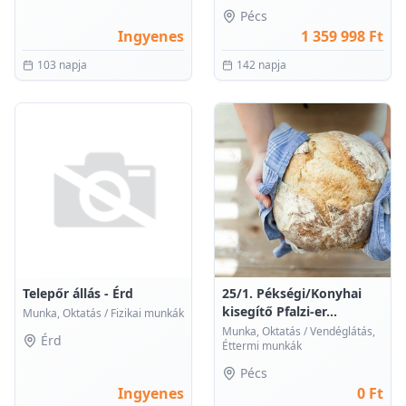
Pécs
Ingyenes
1 359 998 Ft
103 napja
142 napja
0
0
Telepőr állás - Érd
25/1. Pékségi/Konyhai
kisegítő Pfalzi-er...
Munka, Oktatás
/
Fizikai munkák
Munka, Oktatás
/
Vendéglátás,
Érd
Éttermi munkák
Pécs
Ingyenes
0 Ft