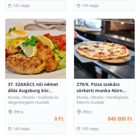
142 napja
143 napja
0
0
37. SZAKÁCS női német
270/6. Pizza szakács
állás Augsburg kör...
sörkerti munka Nürn...
Munka, Oktatás
/
Szállodai és
Munka, Oktatás
/
Vendéglátás,
idegenforgalmi munkák
Éttermi munkák
Pécs
Pécs
0 Ft
840 000 Ft
144 napja
145 napja