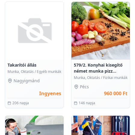
0
0
Takarítói állás
579/2. Konyhai kisegítő
német munka pizz...
Munka, Oktatás
/
Egyéb munkák
Munka, Oktatás
/
Fizikai munkák
Nagyigmánd
Pécs
Ingyenes
960 000 Ft
206 napja
146 napja
0
0