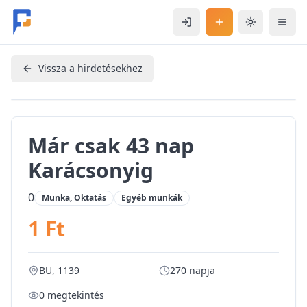
Ugrás a fő tartalomhoz
Bejelentkezés
Hirdetés feladás
Téma váltás
Mobi
Vissza a hirdetésekhez
Már csak 43 nap
Karácsonyig
0
Munka, Oktatás
Egyéb munkák
1 Ft
BU, 1139
270 napja
0
megtekintés