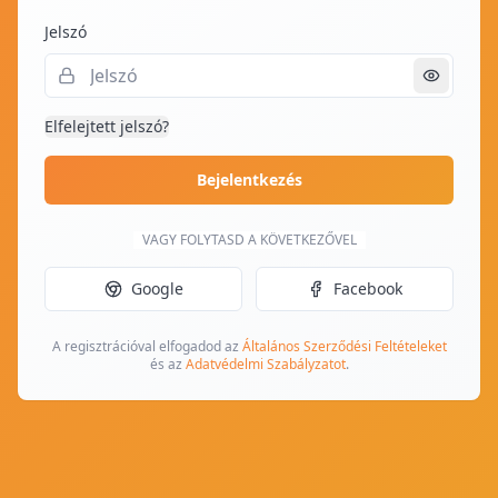
Ugrás a fő tartalomhoz
Jelszó
Elfelejtett jelszó?
Bejelentkezés
VAGY FOLYTASD A KÖVETKEZŐVEL
Google
Facebook
A regisztrációval elfogadod az
Általános Szerződési Feltételeket
és az
Adatvédelmi Szabályzatot
.