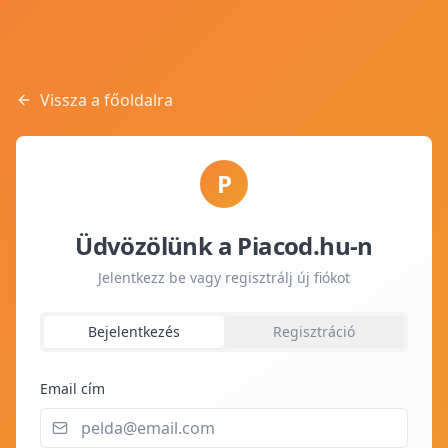
Vissza a főoldalra
P
Üdvözölünk a Piacod.hu-n
Jelentkezz be vagy regisztrálj új fiókot
Bejelentkezés
Regisztráció
Email cím