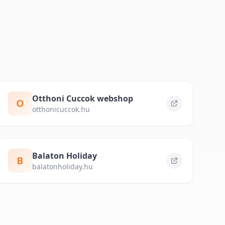
Otthoni Cuccok webshop
O
otthonicuccok.hu
Balaton Holiday
B
balatonholiday.hu