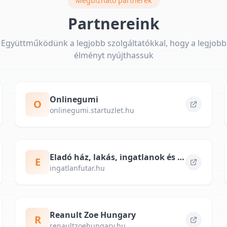
Megbízható partnerek
Partnereink
Együttműködünk a legjobb szolgáltatókkal, hogy a legjobb
élményt nyújthassuk
Onlinegumi
O
onlinegumi.startuzlet.hu
Eladó ház, lakás, ingatlanok és kiadó albérlet – ingatlanfutar.hu
E
ingatlanfutar.hu
Reanult Zoe Hungary
R
renaultzoehungary.hu