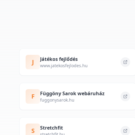
Játékos fejlődés
J
www.jatekosfejlodes.hu
Függöny Sarok webáruház
F
fuggonysarok.hu
Stretchfit
S
stretchfit.hu