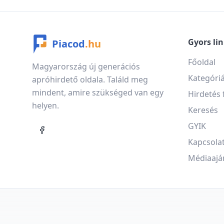
Gyors li
Piacod
.hu
Főoldal
Magyarország új generációs
Kategóri
apróhirdető oldala. Találd meg
mindent, amire szükséged van egy
Hirdetés 
helyen.
Keresés
GYIK
Kapcsola
Médiaajá