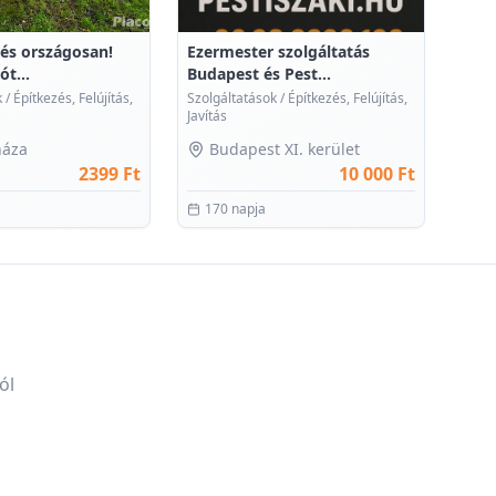
tés országosan!
Ezermester szolgáltatás
ót...
Budapest és Pest...
k
/
Építkezés, Felújítás,
Szolgáltatások
/
Építkezés, Felújítás,
Javítás
háza
Budapest XI. kerület
2399 Ft
10 000 Ft
170 napja
ól