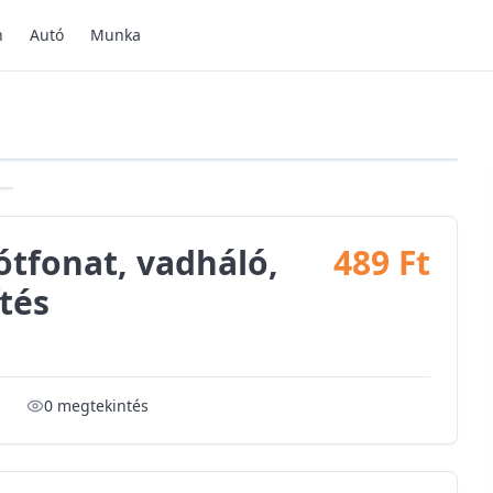
n
Autó
Munka
+
2
további kép
ótfonat, vadháló,
489 Ft
ítés
0
megtekintés