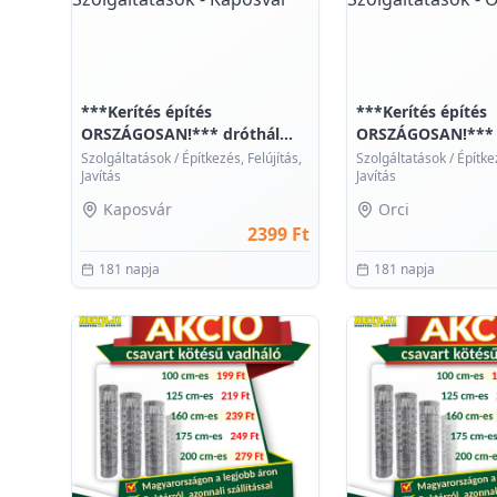
***Kerítés építés
***Kerítés építés
ORSZÁGOSAN!*** dróthál...
ORSZÁGOSAN!*** d
Szolgáltatások
/
Építkezés, Felújítás,
Szolgáltatások
/
Építkez
Javítás
Javítás
Kaposvár
Orci
2399 Ft
181 napja
181 napja
0
0