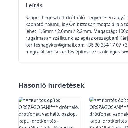
Leírás
Szuper hegesztett drótháló – egyenesen a gyár
kapható nálunk, így Ön biztosan megtalálja a t
lehet: 1,6mm / 2,0mm / 2,2mm. Magasság: 100
rugalmasan szállítunk az egész országban! Kérj
keritesnagyker@gmail.com +36 30 354 17 07 +36
megtalál, ami a kerítés építéshez szükséges: ww
Hasonló hirdetések
0
0