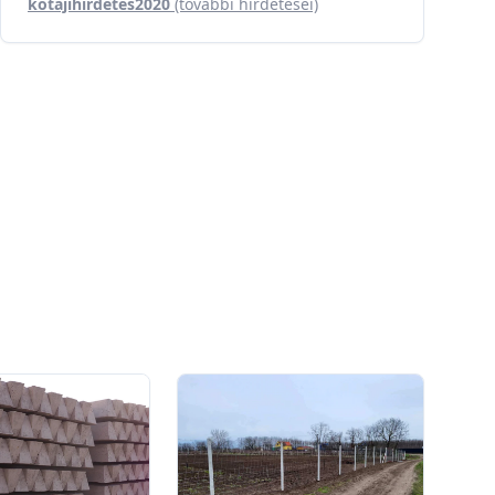
kotajihirdetes2020
(további hirdetései)
0