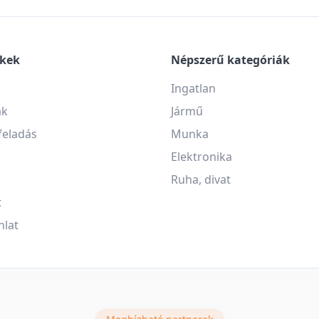
nkek
Népszerű kategóriák
Ingatlan
ák
Jármű
feladás
Munka
Elektronika
Ruha, divat
t
nlat