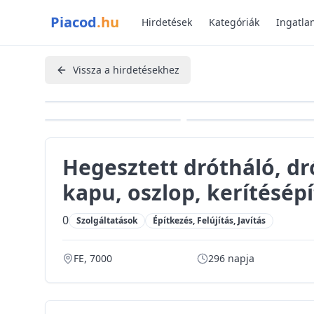
Ugrás a fő tartalomhoz
Piacod
.hu
Hirdetések
Kategóriák
Ingatla
Vissza a hirdetésekhez
Hegesztett drótháló, dr
kapu, oszlop, kerítésép
0
Szolgáltatások
Építkezés, Felújítás, Javítás
FE, 7000
296 napja