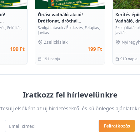
ió!
Óriási vadháló akció!
Kerítés épí
..
Drótfonat, dróthál...
Vadháló, dr
és, Felújítás,
Szolgáltatások
/
Építkezés, Felújítás,
Szolgáltatáso
Javítás
Javítás
Zselickislak
Nyíregy
199 Ft
199 Ft
191 napja
919 napja
Iratkozz fel hírlevelünkre
rtesülj elsőként az új hirdetésekről és különleges ajánlatokr
Email cím
Feliratkozás