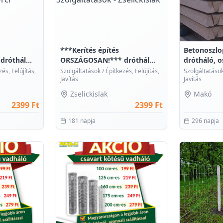
***Kerítés építés
Betonoszlop
róthál...
ORSZÁGOSAN!*** dróthál...
drótháló, os
és, Felújítás,
Szolgáltatások
/
Építkezés, Felújítás,
Szolgáltatáso
Javítás
Javítás
Zselickislak
Makó
2399 Ft
2399 Ft
181 napja
296 napja
0
0