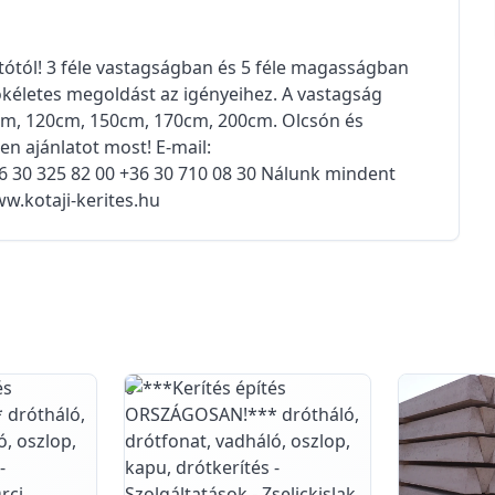
tótól! 3 féle vastagságban és 5 féle magasságban
ökéletes megoldást az igényeihez. A vastagság
cm, 120cm, 150cm, 170cm, 200cm. Olcsón és
en ajánlatot most! E-mail:
 30 325 82 00 +36 30 710 08 30 Nálunk mindent
w.kotaji-kerites.hu
0
0