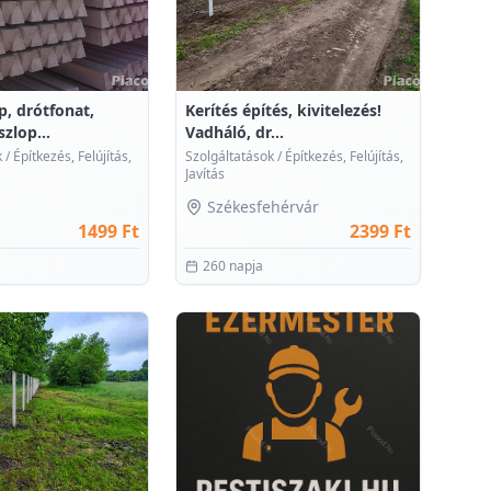
, drótfonat,
Kerítés építés, kivitelezés!
zlop...
Vadháló, dr...
k
/
Építkezés, Felújítás,
Szolgáltatások
/
Építkezés, Felújítás,
Javítás
Székesfehérvár
1499 Ft
2399 Ft
260 napja
0