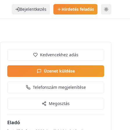
Bejelentkezés
Hirdetés feladás
Téma váltás
Kedvencekhez adás
Üzenet küldése
Telefonszám megjelenítése
Megosztás
Eladó