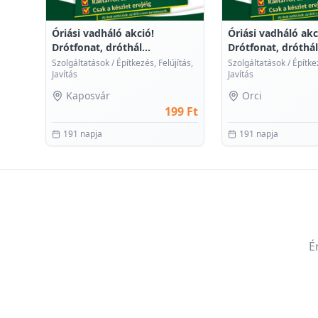
Óriási vadháló akció!
Óriási vadháló akc
Drótfonat, dróthál...
Drótfonat, dróthál.
Szolgáltatások
/
Építkezés, Felújítás,
Szolgáltatások
/
Építkez
Javítás
Javítás
Kaposvár
Orci
199 Ft
191 napja
191 napja
É