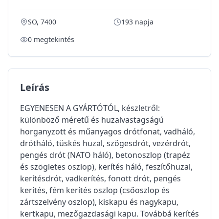
SO, 7400
193 napja
0
megtekintés
Leírás
EGYENESEN A GYÁRTÓTÓL, készletről:
különböző méretű és huzalvastagságú
horganyzott és műanyagos drótfonat, vadháló,
drótháló, tüskés huzal, szögesdrót, vezérdrót,
pengés drót (NATO háló), betonoszlop (trapéz
és szögletes oszlop), kerítés háló, feszítőhuzal,
kerítésdrót, vadkerítés, fonott drót, pengés
kerítés, fém kerítés oszlop (csőoszlop és
zártszelvény oszlop), kiskapu és nagykapu,
kertkapu, mezőgazdasági kapu. Továbbá kerítés