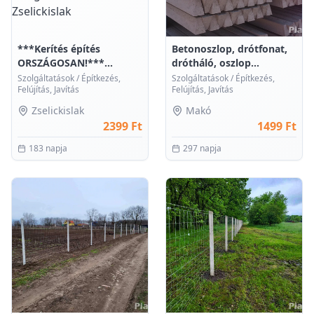
***Kerítés építés
Betonoszlop, drótfonat,
ORSZÁGOSAN!***
drótháló, oszlop...
dróthál...
Szolgáltatások
/
Építkezés,
Szolgáltatások
/
Építkezés,
Felújítás, Javítás
Felújítás, Javítás
Zselickislak
Makó
2399 Ft
1499 Ft
183 napja
297 napja
0
0