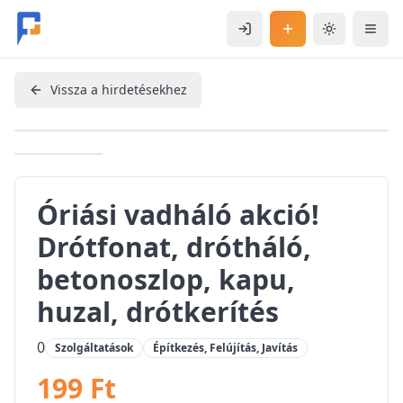
Ugrás a fő tartalomhoz
Bejelentkezés
Hirdetés feladás
Téma váltás
Mobi
Vissza a hirdetésekhez
+
1
további kép
Óriási vadháló akció!
Drótfonat, drótháló,
betonoszlop, kapu,
huzal, drótkerítés
0
Szolgáltatások
Építkezés, Felújítás, Javítás
199 Ft