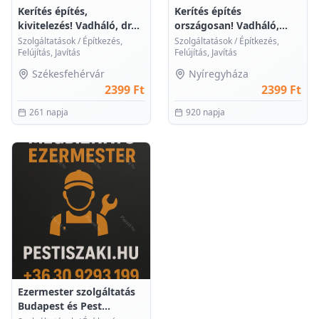
Kerítés építés,
Kerítés építés
kivitelezés! Vadháló, dr...
országosan! Vadháló,
drót...
Szolgáltatások
/
Építkezés,
Szolgáltatások
/
Építkezés,
Felújítás, Javítás
Felújítás, Javítás
Székesfehérvár
Nyíregyháza
2399 Ft
2399 Ft
261 napja
920 napja
0
Ezermester szolgáltatás
Budapest és Pest...