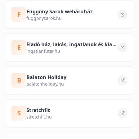
Függöny Sarok webáruház
F
fuggonysarok.hu
Eladó ház, lakás, ingatlanok és kiadó albérlet – ingatlanfutar.hu
E
ingatlanfutar.hu
Balaton Holiday
B
balatonholiday.hu
Stretchfit
S
stretchfit.hu