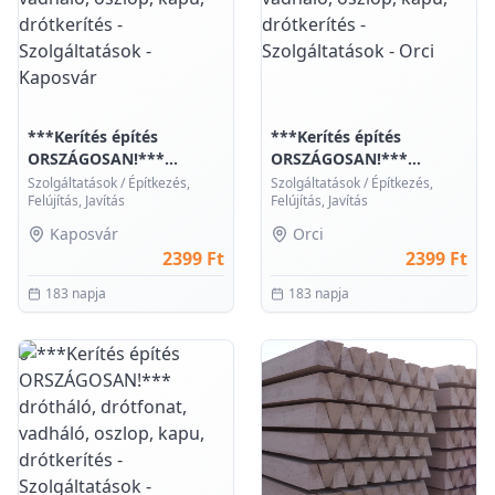
***Kerítés építés
***Kerítés építés
ORSZÁGOSAN!***
ORSZÁGOSAN!***
dróthál...
dróthál...
Szolgáltatások
/
Építkezés,
Szolgáltatások
/
Építkezés,
Felújítás, Javítás
Felújítás, Javítás
Kaposvár
Orci
2399 Ft
2399 Ft
183 napja
183 napja
0
0