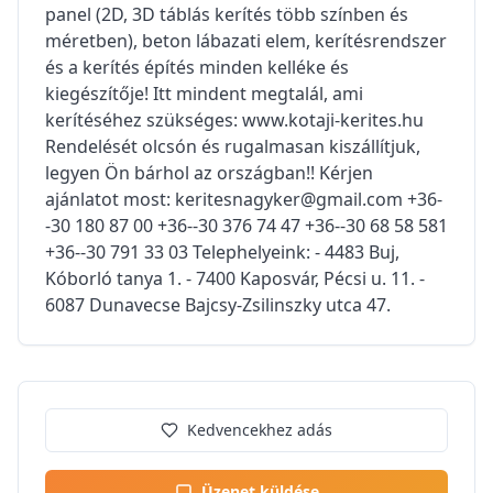
panel (2D, 3D táblás kerítés több színben és
méretben), beton lábazati elem, kerítésrendszer
és a kerítés építés minden kelléke és
kiegészítője! Itt mindent megtalál, ami
kerítéséhez szükséges: www.kotaji-kerites.hu
Rendelését olcsón és rugalmasan kiszállítjuk,
legyen Ön bárhol az országban!! Kérjen
ajánlatot most: keritesnagyker@gmail.com +36-
-30 180 87 00 +36--30 376 74 47 +36--30 68 58 581
+36--30 791 33 03 Telephelyeink: - 4483 Buj,
Kóborló tanya 1. - 7400 Kaposvár, Pécsi u. 11. -
6087 Dunavecse Bajcsy-Zsilinszky utca 47.
Kedvencekhez adás
Üzenet küldése