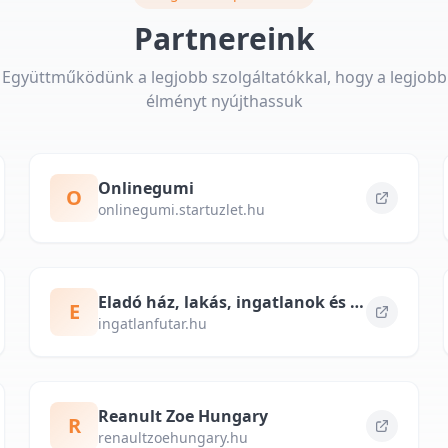
Partnereink
Együttműködünk a legjobb szolgáltatókkal, hogy a legjobb
élményt nyújthassuk
Onlinegumi
O
onlinegumi.startuzlet.hu
Eladó ház, lakás, ingatlanok és kiadó albérlet – ingatlanfutar.hu
E
ingatlanfutar.hu
Reanult Zoe Hungary
R
renaultzoehungary.hu