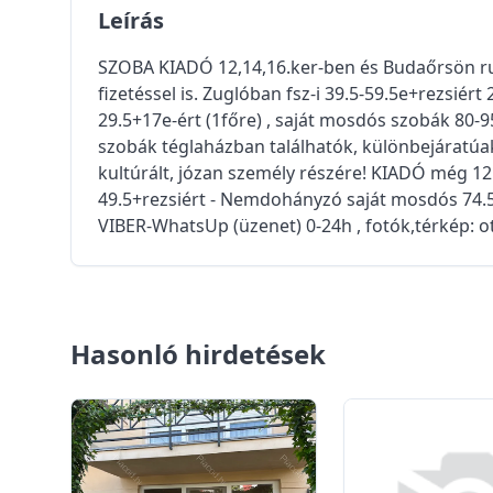
Leírás
SZOBA KIADÓ 12,14,16.ker-ben és Budaőrsön ruga
fizetéssel is. Zuglóban fsz-i 39.5-59.5e+rezsiért
29.5+17e-ért (1főre) , saját mosdós szobák 80-
szobák téglaházban találhatók, különbejáratúa
kultúrált, józan személy részére! KIADÓ még 1
49.5+rezsiért - Nemdohányzó saját mosdós 74.5-
VIBER-WhatsUp (üzenet) 0-24h , fotók,térkép: 
Hasonló hirdetések
0
0