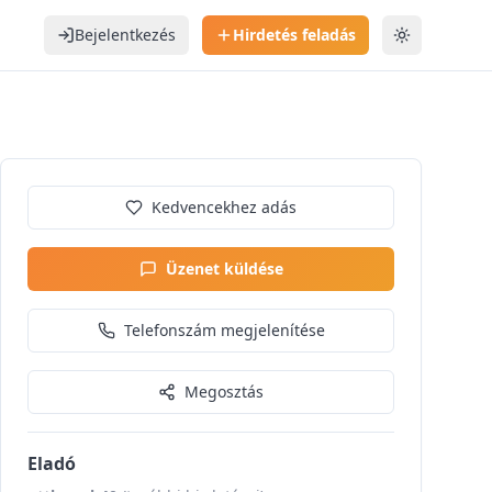
Bejelentkezés
Hirdetés feladás
Téma váltás
Kedvencekhez adás
Üzenet küldése
Telefonszám megjelenítése
Megosztás
Eladó