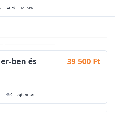
n
Autó
Munka
+
3
további kép
er-ben és
39 500 Ft
0
megtekintés