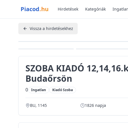
Ugrás a fő tartalomhoz
Piacod
.hu
Hirdetések
Kategóriák
Ingatla
Vissza a hirdetésekhez
SZOBA KIADÓ 12,14,16.k
Budaőrsön
0
Ingatlan
Kiadó Szoba
BU, 1145
1826 napja