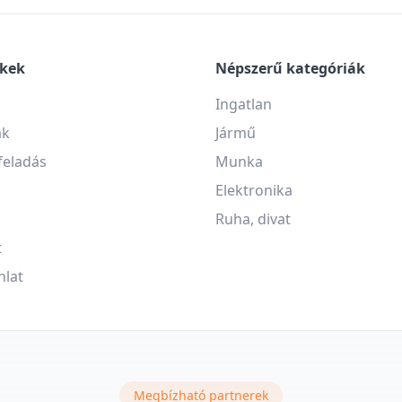
nkek
Népszerű kategóriák
Ingatlan
ák
Jármű
feladás
Munka
Elektronika
Ruha, divat
t
nlat
Megbízható partnerek