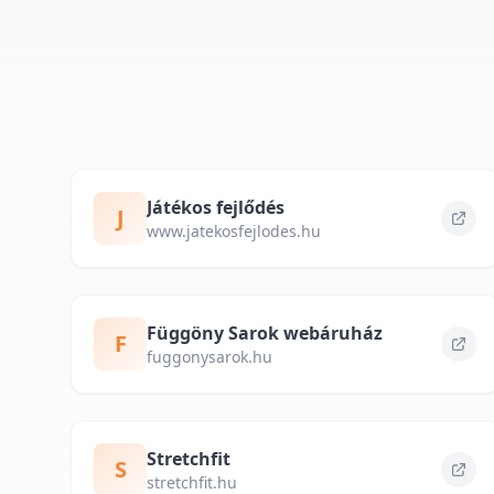
Játékos fejlődés
J
www.jatekosfejlodes.hu
Függöny Sarok webáruház
F
fuggonysarok.hu
Stretchfit
S
stretchfit.hu