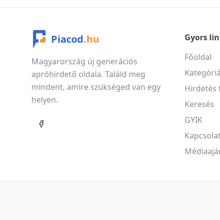
Gyors li
Piacod
.hu
Főoldal
Magyarország új generációs
Kategóri
apróhirdető oldala. Találd meg
mindent, amire szükséged van egy
Hirdetés 
helyen.
Keresés
GYIK
Kapcsola
Médiaajá