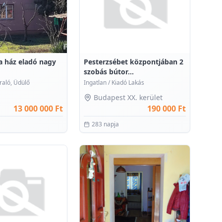
la ház eladó nagy
Pesterzsébet központjában 2
szobás bútor...
raló, Üdülő
Ingatlan
/
Kiadó Lakás
Budapest XX. kerület
13 000 000 Ft
190 000 Ft
283 napja
0