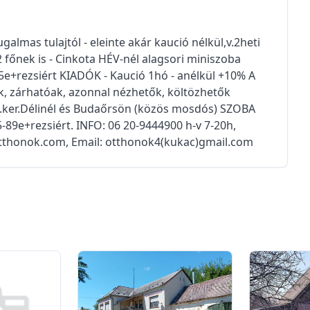
lmas tulajtól - eleinte akár kaució nélkül,v.2heti
 2 főnek is - Cinkota HÉV-nél alagsori miniszoba
95e+rezsiért KIADÓK - Kaució 1hó - anélkül +10% A
k, zárhatóak, azonnal nézhetők, költözhetők
2.ker.Délinél és Budaőrsön (közös mosdós) SZOBA
89e+rezsiért. INFO: 06 20-9444900 h-v 7-20h,
otthonok.com, Email: otthonok4(kukac)gmail.com
0
0