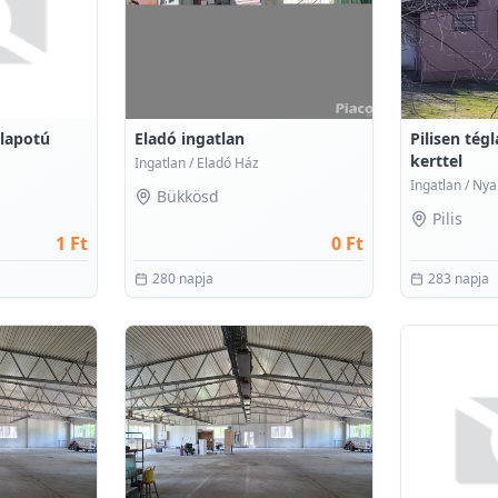
llapotú
Eladó ingatlan
Pilisen tég
kerttel
Ingatlan
/
Eladó Ház
Ingatlan
/
Nya
Bükkösd
Pilis
1 Ft
0 Ft
280 napja
283 napja
0
0