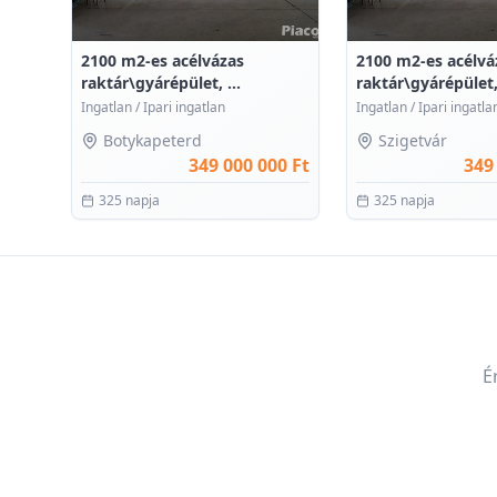
2100 m2-es acélvázas
2100 m2-es acélvá
raktár\gyárépület, ...
raktár\gyárépület, 
Ingatlan
/
Ipari ingatlan
Ingatlan
/
Ipari ingatla
Botykapeterd
Szigetvár
349 000 000 Ft
349
325 napja
325 napja
É