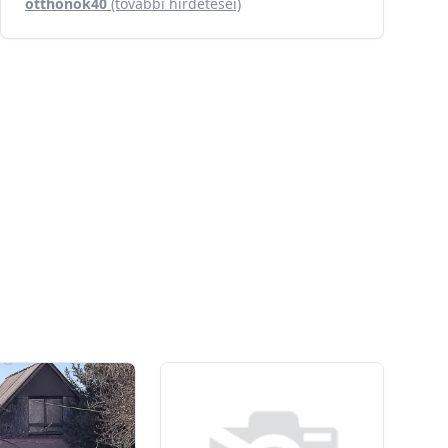
otthonok40
(további hirdetései)
0