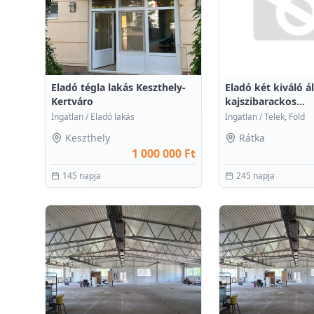
Eladó tégla lakás Keszthely-
Eladó két kiváló á
Kertváro
kajszibarackos...
Ingatlan
/
Eladó lakás
Ingatlan
/
Telek, Föld
Keszthely
Rátka
1 000 000 Ft
145 napja
245 napja
0
0