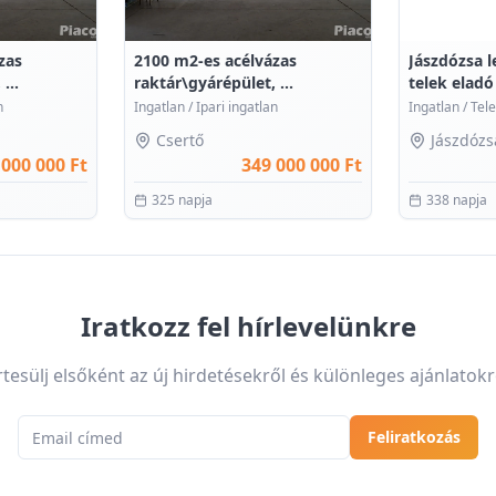
zas
2100 m2-es acélvázas
Jászdózsa 
...
raktár\gyárépület, ...
telek eladó 
n
Ingatlan
/
Ipari ingatlan
Ingatlan
/
Tele
Csertő
Jászdózs
 000 000 Ft
349 000 000 Ft
325 napja
338 napja
Iratkozz fel hírlevelünkre
rtesülj elsőként az új hirdetésekről és különleges ajánlatokr
Email cím
Feliratkozás