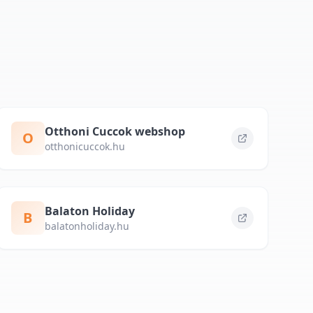
Otthoni Cuccok webshop
O
otthonicuccok.hu
Balaton Holiday
B
balatonholiday.hu