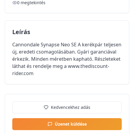
0
megtekintés
Leírás
Cannondale Synapse Neo SE A kerékpár teljesen
új, eredeti csomagolásában. Gyári garanciával
érkezik. Minden méretben kapható. Részleteket
láthat és rendelje meg a ww­w.thed­iscount­
rider.c­om
Kedvencekhez adás
Üzenet küldése