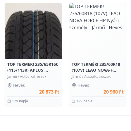
0
0
TOP TERMÉK! 235/65R16C
TOP TERMÉK! 235/60R18
(115/113R) APLUS ...
(107V) LEAO NOVA-F...
Jármű
/
Autóalkatrészek
Jármű
/
Autóalkatrészek
Heves
Heves
20 873 Ft
20 960 Ft
129 napja
129 napja