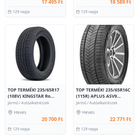
17 495 Ft
18 589 Ft
129 napja
129 napja
0
0
TOP TERMÉK! 235/65R17
TOP TERMÉK! 235/65R16C
(108V) KINGSTAR Ro...
(115R) APLUS ASV9...
Jármű
/
Autóalkatrészek
Jármű
/
Autóalkatrészek
Heves
Heves
20 700 Ft
22 771 Ft
129 napja
129 napja