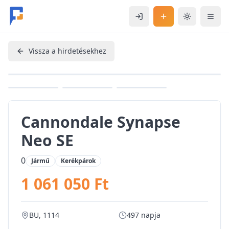
Ugrás a fő tartalomhoz
Bejelentkezés
Hirdetés feladás
Téma váltás
Mobi
Vissza a hirdetésekhez
+
3
további kép
Cannondale Synapse
Neo SE
0
Jármű
Kerékpárok
1 061 050 Ft
BU, 1114
497 napja