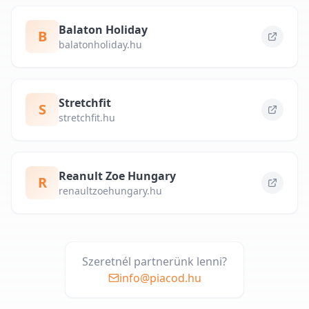
Balaton Holiday
B
balatonholiday.hu
Stretchfit
S
stretchfit.hu
Reanult Zoe Hungary
R
renaultzoehungary.hu
Szeretnél partnerünk lenni?
info@piacod.hu