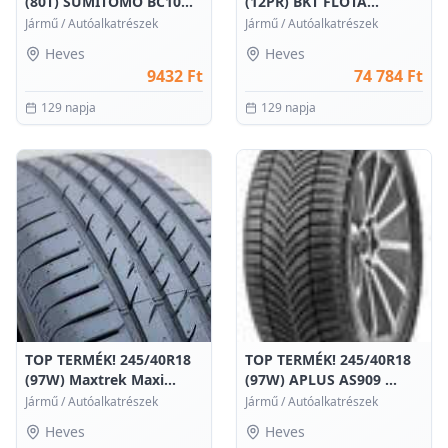
(80T) SUMITOMO BC10...
(12PR) BKT FLOTA...
Jármű
/
Autóalkatrészek
Jármű
/
Autóalkatrészek
Heves
Heves
9432 Ft
74 784 Ft
129 napja
129 napja
0
0
TOP TERMÉK! 245/40R18
TOP TERMÉK! 245/40R18
(97W) Maxtrek Maxi...
(97W) APLUS AS909 ...
Jármű
/
Autóalkatrészek
Jármű
/
Autóalkatrészek
Heves
Heves