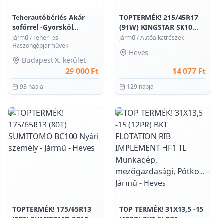
Teherautóbérlés Akár
TOPTERMÉK! 215/45R17
sofőrrel -Gyorsköl...
(91W) KINGSTAR SK10...
Jármű
/
Teher- és
Jármű
/
Autóalkatrészek
Haszongépjárművek
Heves
Budapest X. kerület
29 000 Ft
14 077 Ft
93 napja
129 napja
0
0
TOPTERMÉK! 175/65R13
TOP TERMÉK! 31X13,5 -15