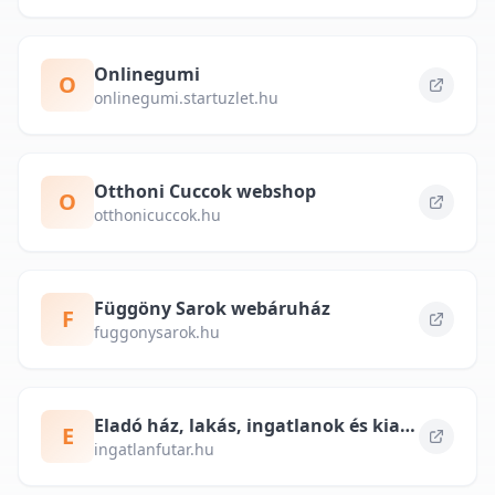
Onlinegumi
O
onlinegumi.startuzlet.hu
Otthoni Cuccok webshop
O
otthonicuccok.hu
Függöny Sarok webáruház
F
fuggonysarok.hu
Eladó ház, lakás, ingatlanok és kiadó albérlet – ingatlanfutar.hu
E
ingatlanfutar.hu