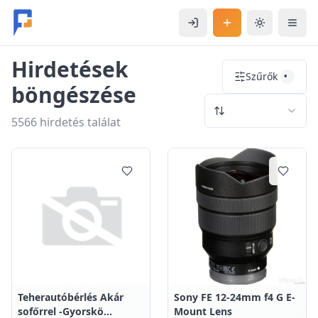
Ugrás a fő tartalomhoz
Bejelentkezés
Hirdetés feladás
Téma váltás
Mobi
Hirdetések
Szűrők
•
böngészése
5566 hirdetés találat
0
0
Teherautóbérlés Akár
Sony FE 12-24mm f4 G E-
sofőrrel -Gyorskö…
Mount Lens