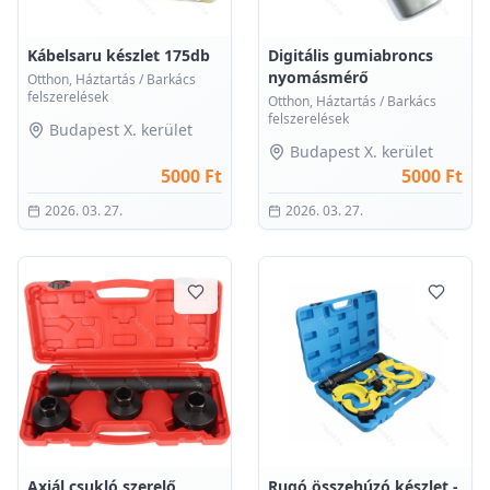
0
0
Kábelsaru készlet 175db
Digitális gumiabroncs
nyomásmérő
Otthon, Háztartás
/
Barkács
felszerelések
Otthon, Háztartás
/
Barkács
felszerelések
Budapest X. kerület
Budapest X. kerület
5000 Ft
5000 Ft
2026. 03. 27.
2026. 03. 27.
0
0
Axiál csukló szerelő
Rugó összehúzó készlet -