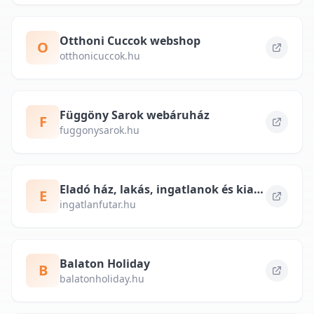
Otthoni Cuccok webshop
O
otthonicuccok.hu
Függöny Sarok webáruház
F
fuggonysarok.hu
Eladó ház, lakás, ingatlanok és kiadó albérlet – ingatlanfutar.hu
E
ingatlanfutar.hu
Balaton Holiday
B
balatonholiday.hu