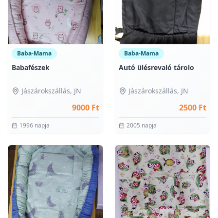
Baba-Mama
Baba-Mama
Babafészek
Autó ülésrevaló tárolo
Jászárokszállás
, JN
Jászárokszállás
, JN
9000 Ft
2500 Ft
1996 napja
2005 napja
0
0