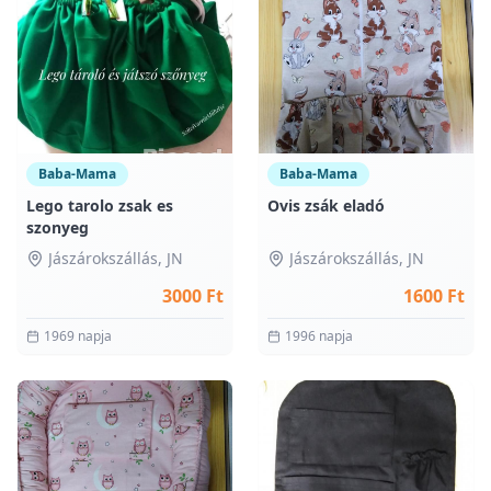
Baba-Mama
Baba-Mama
Lego tarolo zsak es
Ovis zsák eladó
szonyeg
Jászárokszállás
, JN
Jászárokszállás
, JN
3000 Ft
1600 Ft
1969 napja
1996 napja
0
0