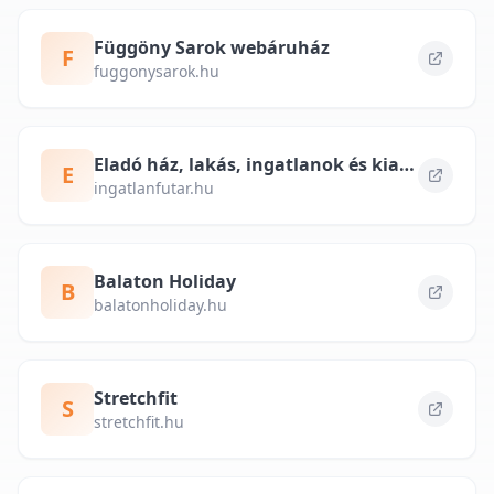
Függöny Sarok webáruház
F
fuggonysarok.hu
Eladó ház, lakás, ingatlanok és kiadó albérlet – ingatlanfutar.hu
E
ingatlanfutar.hu
Balaton Holiday
B
balatonholiday.hu
Stretchfit
S
stretchfit.hu