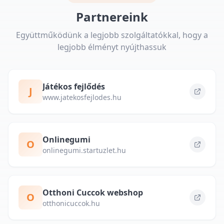
Partnereink
Együttműködünk a legjobb szolgáltatókkal, hogy a
legjobb élményt nyújthassuk
Játékos fejlődés
J
www.jatekosfejlodes.hu
Onlinegumi
O
onlinegumi.startuzlet.hu
Otthoni Cuccok webshop
O
otthonicuccok.hu